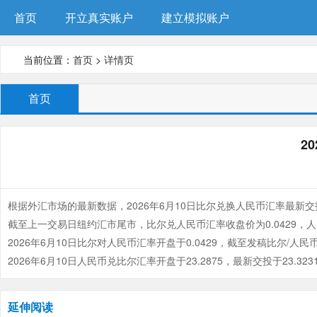
首页
开立真实账户
建立模拟账户
当前位置：
首页
>
详情页
首页
2
根据外汇市场的最新数据，
2026年6月10日
比尔兑换人民币汇率最新交
截至上一交易日纽约汇市尾市，比尔兑人民币汇率收盘价为
0.0429
，人
2026年6月10日
比尔对人民币汇率开盘于
0.0429
，截至发稿比尔/人民
2026年6月10日
人民币兑比尔汇率开盘于
23.2875
，最新交投于
23.323
延伸阅读